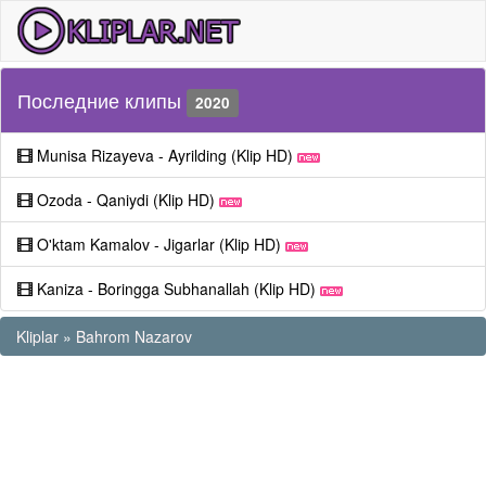
Последние клипы
2020
Munisa Rizayeva - Ayrilding (Klip HD)
Ozoda - Qaniydi (Klip HD)
O'ktam Kamalov - Jigarlar (Klip HD)
Kaniza - Boringga Subhanallah (Klip HD)
Kliplar
»
Bahrom Nazarov