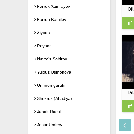
Farrux Xamrayev
Dil
Farruh Komilov
Ziyoda
Rayhon
Navro'z Sobirov
Yulduz Usmonova
Ummon guruhi
Dil
Shoxruz (Abadiya)
Janob Rasul
Jasur Umirov