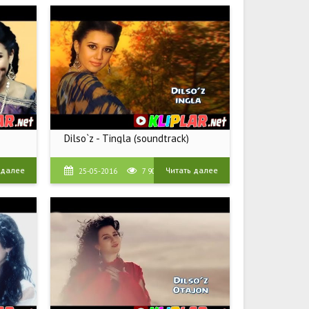
Dilso`z - Tingla (soundtrack)
 далее
Читать далее
25-05-2016
7 909