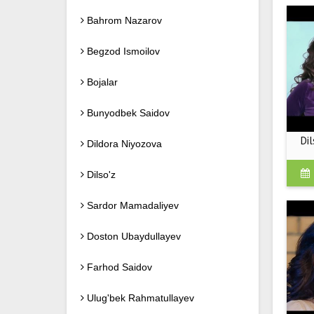
Bahrom Nazarov
Begzod Ismoilov
Bojalar
Bunyodbek Saidov
Dil
Dildora Niyozova
Dilso'z
Sardor Mamadaliyev
Doston Ubaydullayev
Farhod Saidov
Ulug'bek Rahmatullayev