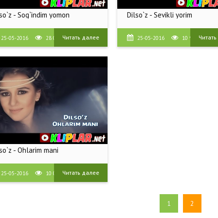
so`z - Sog`indim yomon
Dilso`z - Sevikli yorim
Читать далее
Читать
25-05-2016
28 069
25-05-2016
10 935
so`z - Ohlarim mani
Читать далее
25-05-2016
10 041
1
2