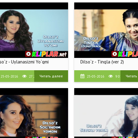
so`z - Uylanasizmi Yo`qmi
Dilso`z - Tingla (ver 2)
Читать далее
Читать
25-05-2016
27 278
25-05-2016
9 017