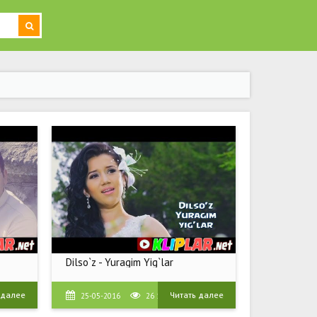
Dilso`z - Yuragim Yig`lar
 далее
Читать далее
25-05-2016
26 196