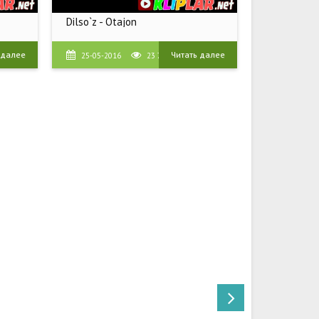
Dilso`z - Otajon
 далее
Читать далее
25-05-2016
23 776