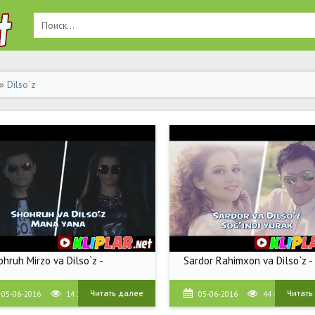
»
Dilso`z
hruh Mirzo va Dilso`z -
Sardor Rahimxon va Dilso`z -
Читать далее
Читать
05-06-2016
14 360
05-06-2016
44 481