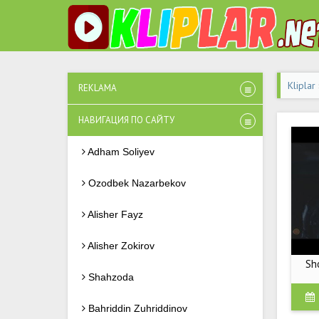
Kliplar
REKLAMA
НАВИГАЦИЯ ПО САЙТУ
Adham Soliyev
Ozodbek Nazarbekov
Alisher Fayz
Alisher Zokirov
Sho
Shahzoda
Bahriddin Zuhriddinov