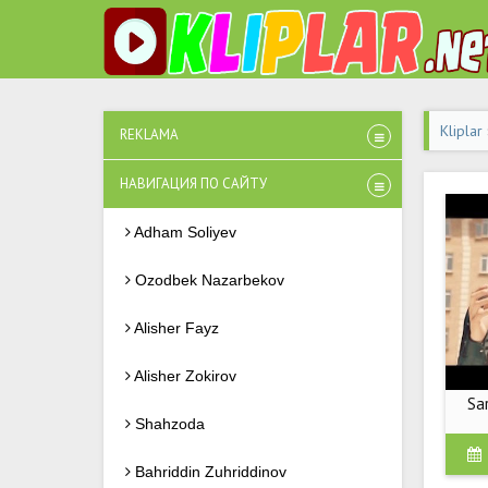
Kliplar
REKLAMA
НАВИГАЦИЯ ПО САЙТУ
Adham Soliyev
Ozodbek Nazarbekov
Alisher Fayz
Alisher Zokirov
Sa
Shahzoda
Bahriddin Zuhriddinov