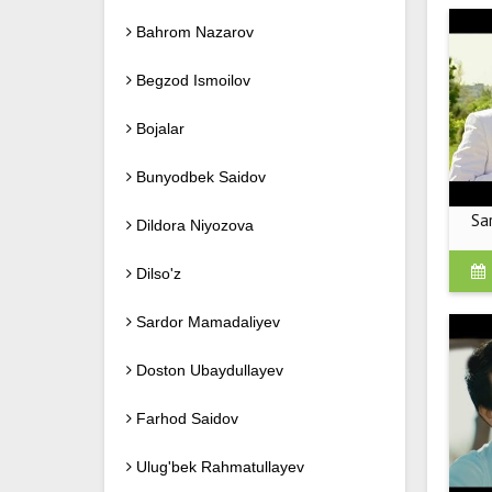
Bahrom Nazarov
Begzod Ismoilov
Bojalar
Bunyodbek Saidov
Sa
Dildora Niyozova
Dilso'z
Sardor Mamadaliyev
Doston Ubaydullayev
Farhod Saidov
Ulug'bek Rahmatullayev