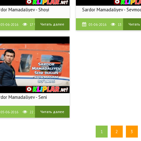
rdor Mamadaliyev - Shoyi
Sardor Mamadaliyev - Sevmo
Читать далее
Читать
05-06-2016
17 905
05-06-2016
13 161
rdor Mamadaliyev - Seni
Читать далее
05-06-2016
22 231
1
2
3