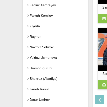
Farrux Xamrayev
Sa
Farruh Komilov
Ziyoda
Rayhon
Navro'z Sobirov
Yulduz Usmonova
Ummon guruhi
Sa
Shoxruz (Abadiya)
Janob Rasul
Jasur Umirov