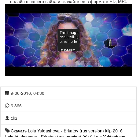
онлайн с нашего сайта и скачайте ее в формате HD, MP4
9-06-2016, 04:30
6 366
clip
Скачать Lola Yuldasheva - Erkatoy (rus version) klip 2016
Lola Yuldasheva - Erkatoy (rus version) 2016
Lola Yuldasheva