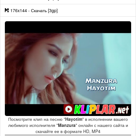
176x144 - Скачать [3gp]
Посмотрите клип на песню "
Hayotim
" в исполнении вашего
любимого исполнителя "
Manzura
" онлайн с нашего сайта и
скачайте ее в формате HD, MP4