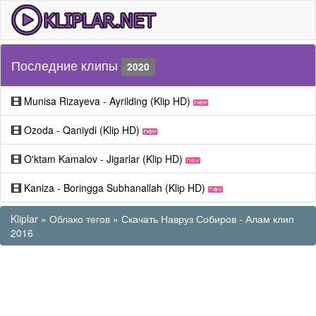
Последние клипы
2020
Munisa Rizayeva - Ayrilding (Klip HD)
Ozoda - Qaniydi (Klip HD)
O'ktam Kamalov - Jigarlar (Klip HD)
Kaniza - Boringga Subhanallah (Klip HD)
Kliplar
»
Облако тегов
» Скачать Навруз Собиров - Алам клип
2016