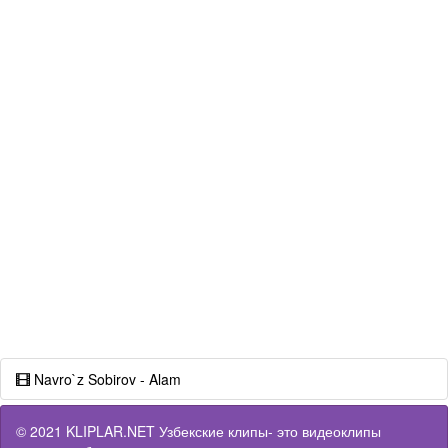
Navro`z Sobirov - Alam
© 2021 KLIPLAR.NET Узбекские клипы- это видеоклипы