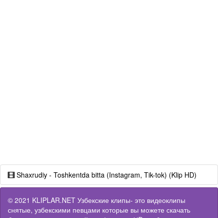
Shaxrudiy - Toshkentda bitta (Instagram, Tik-tok) (Klip HD)
© 2021 KLIPLAR.NET Узбекские клипы- это видеоклипы
снятые, узбекскими певцами которые вы можете скачать