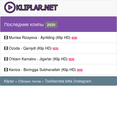
Последние клипы
2020
Munisa Rizayeva - Ayrilding (Klip HD)
Ozoda - Qaniydi (Klip HD)
O'ktam Kamalov - Jigarlar (Klip HD)
Kaniza - Boringga Subhanallah (Klip HD)
Kliplar
»
Облако тегов
» Toshkentda bitta (Instagram