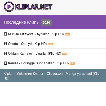
Последние клипы
2020
Munisa Rizayeva - Ayrilding (Klip HD)
Ozoda - Qaniydi (Klip HD)
O'ktam Kamalov - Jigarlar (Klip HD)
Kaniza - Boringga Subhanallah (Klip HD)
Kliplar
»
Узбекские Клипы
» Olloyorxon - Menga yarashadi (Klip
HD)