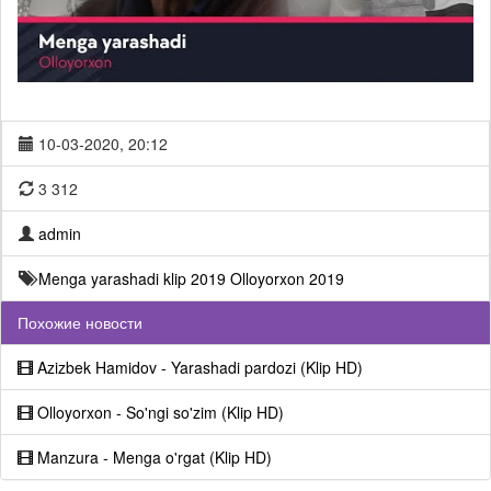
10-03-2020, 20:12
3 312
admin
Menga yarashadi klip 2019
Olloyorxon 2019
Похожие новости
Azizbek Hamidov - Yarashadi pardozi (Klip HD)
Olloyorxon - So'ngi so'zim (Klip HD)
Manzura - Menga o'rgat (Klip HD)