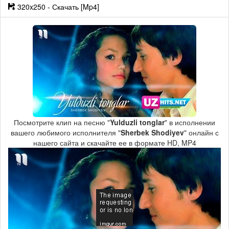
320x250 - Скачать [Mp4]
Посмотрите клип на песню "
Yulduzli tonglar
" в исполнении
вашего любимого исполнителя "
Sherbek Shodiyev
" онлайн с
нашего сайта и скачайте ее в формате HD, MP4