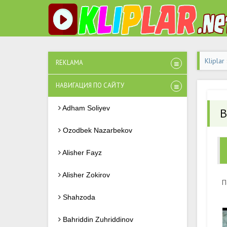
Kliplar
REKLAMA
НАВИГАЦИЯ ПО САЙТУ
Adham Soliyev
B
Ozodbek Nazarbekov
Alisher Fayz
Alisher Zokirov
П
Shahzoda
Bahriddin Zuhriddinov