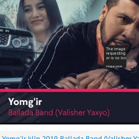
Yomg'ir klip 2019
Ballada Band (Valisher Y