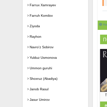
Farrux Xamrayev
Farruh Komilov
На
Ziyoda
Rayhon
П
Navro'z Sobirov
Yulduz Usmonova
Ummon guruhi
Shoxruz (Abadiya)
Janob Rasul
T
Jasur Umirov