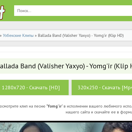
»
Узбекские Клипы
» Ballada Band (Valisher Yaxyo) - Yomg'ir (Klip HD)
allada Band (Valisher Yaxyo) - Yomg'ir (Klip 
1280x720 - Скачать [HD]
320x250 - Скачать [Mp
осмотрите клип на песню "
Yomg'ir
" в исполнении вашего любимого испо
нашего сайта и скачайте ее в форм