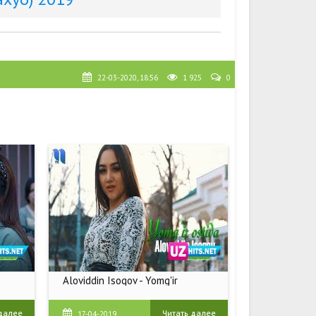
22-03-2020, 18:56
1 925
0
Aloviddin Isoqov - Yomg'ir
 далее
Читать далее
17-04-2019