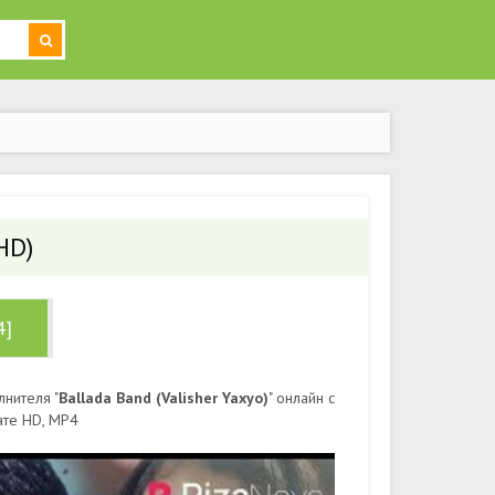
HD)
4]
лнителя "
Ballada Band (Valisher Yaxyo)
" онлайн с
ате HD, MP4