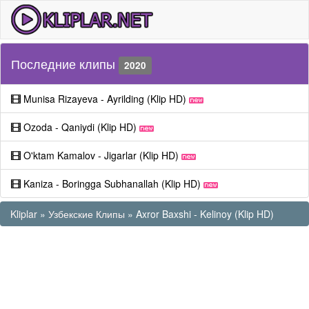
Последние клипы
2020
Munisa Rizayeva - Ayrilding (Klip HD)
Ozoda - Qaniydi (Klip HD)
O'ktam Kamalov - Jigarlar (Klip HD)
Kaniza - Boringga Subhanallah (Klip HD)
Kliplar
»
Узбекские Клипы
» Axror Baxshi - Kelinoy (Klip HD)