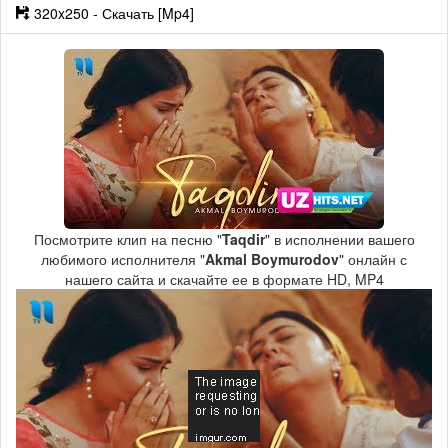
320x250 - Скачать [Mp4]
Посмотрите клип на песню "
Taqdir
" в исполнении вашего
любимого исполнителя "
Akmal Boymurodov
" онлайн с
нашего сайта и скачайте ее в формате HD, MP4