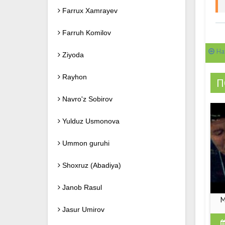
Farrux Xamrayev
Farruh Komilov
На
Ziyoda
Rayhon
П
Navro'z Sobirov
Yulduz Usmonova
Ummon guruhi
Shoxruz (Abadiya)
Janob Rasul
M
Jasur Umirov