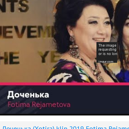
Доченька (Xotira) klip 2019
Fotima Rejam