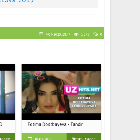
7-04-2020, 18:47
1 275
0
HD
Fotima Do'stbayeva - Tandir
 далее
Читать далее
10-01-2017