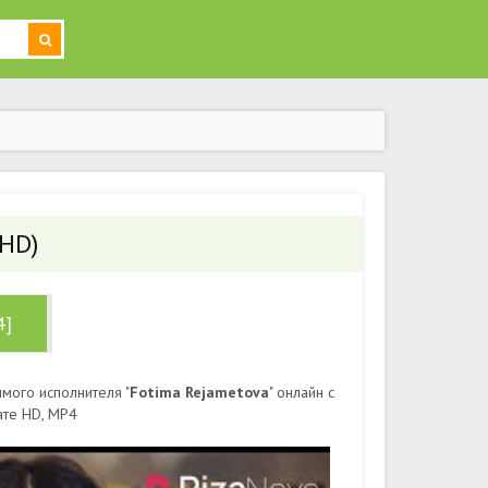
 HD)
4]
мого исполнителя "
Fotima Rejametova
" онлайн с
ате HD, MP4