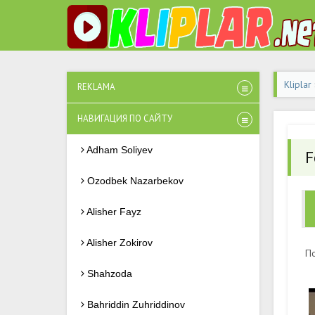
Kliplar
REKLAMA
НАВИГАЦИЯ ПО САЙТУ
Adham Soliyev
F
Ozodbek Nazarbekov
Alisher Fayz
Alisher Zokirov
По
Shahzoda
Bahriddin Zuhriddinov