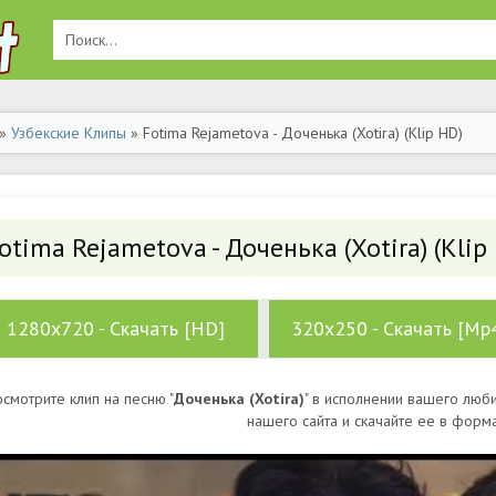
»
Узбекские Клипы
» Fotima Rejametova - Доченька (Xotira) (Klip HD)
otima Rejametova - Доченька (Xotira) (Klip
1280x720 - Скачать [HD]
320x250 - Скачать [Mp
смотрите клип на песню "
Доченька (Xotira)
" в исполнении вашего люби
нашего сайта и скачайте ее в форм