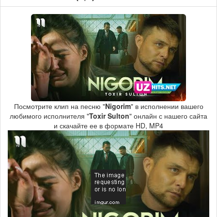
Посмотрите клип на песню "
Nigorim
" в исполнении вашего
любимого исполнителя "
Toxir Sulton
" онлайн с нашего сайта
и скачайте ее в формате HD, MP4