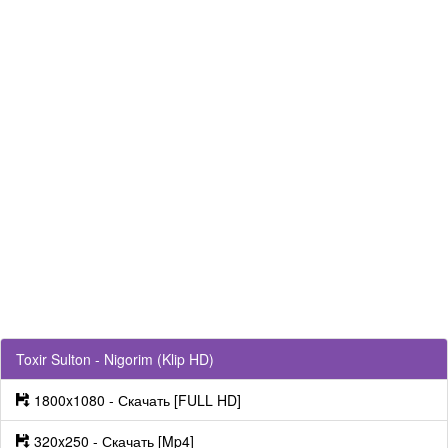
Toxir Sulton - Nigorim (Klip HD)
1800x1080 - Скачать [FULL HD]
320x250 - Скачать [Mp4]