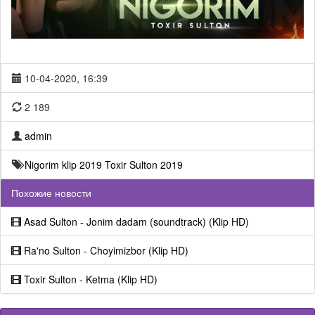
10-04-2020, 16:39
2 189
admin
Nigorim klip 2019
Toxir Sulton 2019
Похожие новости
Asad Sulton - Jonim dadam (soundtrack) (Klip HD)
Ra'no Sulton - Choyimizbor (Klip HD)
Toxir Sulton - Ketma (Klip HD)