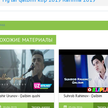
зад
ОХОЖИЕ МАТЕРИАЛЫ
ohir Urunov - Qalbim qushi
Suhrob Rahimov - Qalbim
Suhrob Rahimov - Qalbim | Су
Рахимов - Калбим
Читать далее
Читать
10-06-2019
05-06-2016