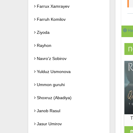
Farrux Xamrayev
Farruh Komilov
На
Ziyoda
Rayhon
П
Navro'z Sobirov
Yulduz Usmonova
Ummon guruhi
Shoxruz (Abadiya)
Janob Rasul
T
Jasur Umirov