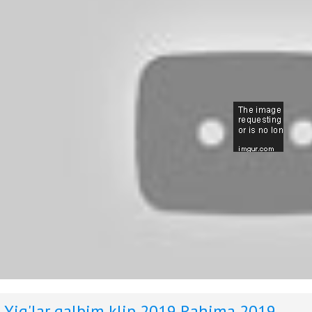
Yig'lar qalbim klip 2019
Rahima 2019