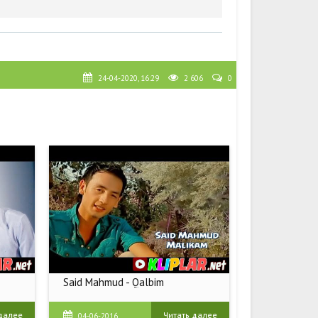
24-04-2020, 16:29
2 606
0
Said Mahmud - Qalbim
хроб
Said Mahmud - Qalbim | Саид
Махмуд - Маликам
 далее
Читать далее
04-06-2016