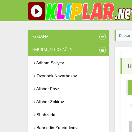
Kliplar
REKLAMA
НАВИГАЦИЯ ПО САЙТУ
Adham Soliyev
R
Ozodbek Nazarbekov
Alisher Fayz
Alisher Zokirov
П
Shahzoda
Bahriddin Zuhriddinov