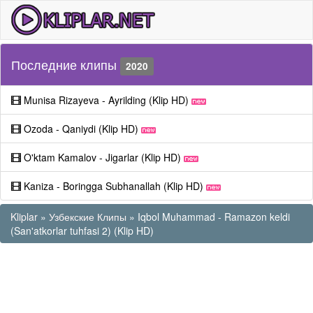
Последние клипы
2020
Munisa Rizayeva - Ayrilding (Klip HD)
Ozoda - Qaniydi (Klip HD)
O'ktam Kamalov - Jigarlar (Klip HD)
Kaniza - Boringga Subhanallah (Klip HD)
Kliplar
»
Узбекские Клипы
» Iqbol Muhammad - Ramazon keldi
(San'atkorlar tuhfasi 2) (Klip HD)