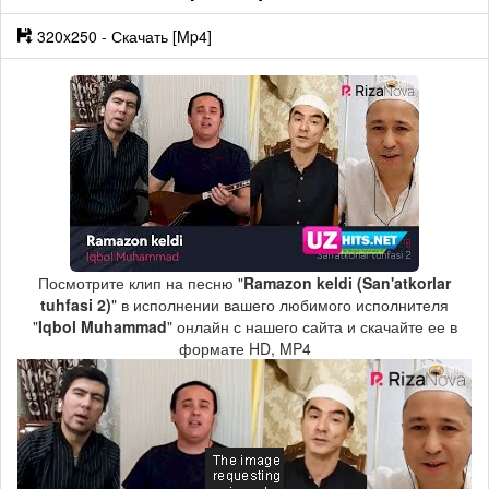
320x250 - Скачать [Mp4]
Посмотрите клип на песню "
Ramazon keldi (San'atkorlar
tuhfasi 2)
" в исполнении вашего любимого исполнителя
"
Iqbol Muhammad
" онлайн с нашего сайта и скачайте ее в
формате HD, MP4