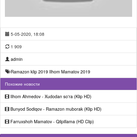
5-05-2020, 18:08
1 909
admin
Ramazon klip 2019
Ilhom Mamatov 2019
Похожие новости
Ilhom Ahmedov - Xudodan so'ra (Klip HD)
Bunyod Sodiqov - Ramazon muborak (Klip HD)
Farruxshoh Mamatov - Qilpillama (HD Clip)