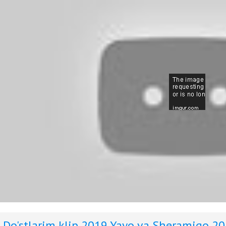
Do'stlarim klip 2019
Yayo va Sheramigo 2