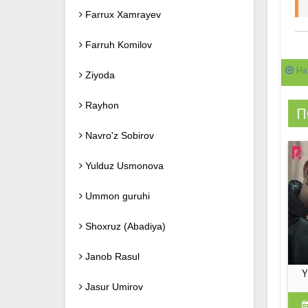
Farrux Xamrayev
Farruh Komilov
На
Ziyoda
Rayhon
П
Navro'z Sobirov
Yulduz Usmonova
Ummon guruhi
Shoxruz (Abadiya)
Janob Rasul
Y
Jasur Umirov