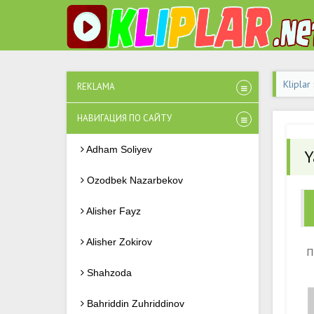
Kliplar
REKLAMA
НАВИГАЦИЯ ПО САЙТУ
Adham Soliyev
Y
Ozodbek Nazarbekov
Alisher Fayz
Alisher Zokirov
П
Shahzoda
Bahriddin Zuhriddinov