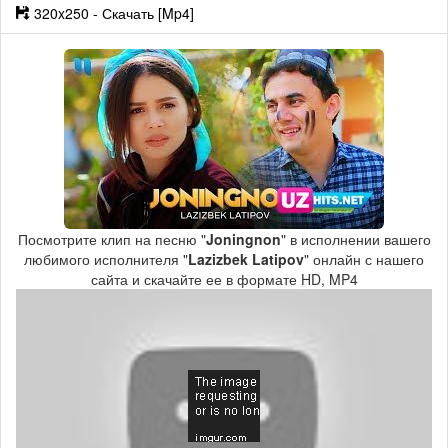
320x250 - Скачать [Mp4]
Посмотрите клип на песню "
Joningnon
" в исполнении вашего
любимого исполнителя "
Lazizbek Latipov
" онлайн с нашего
сайта и скачайте ее в формате HD, MP4