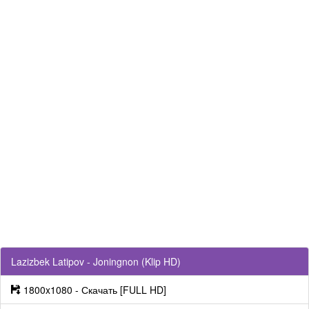
Lazizbek Latipov - Joningnon (Klip HD)
1800x1080 - Скачать [FULL HD]