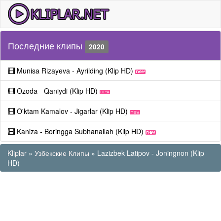
Последние клипы
2020
Munisa Rizayeva - Ayrilding (Klip HD)
Ozoda - Qaniydi (Klip HD)
O'ktam Kamalov - Jigarlar (Klip HD)
Kaniza - Boringga Subhanallah (Klip HD)
Kliplar
»
Узбекские Клипы
» Lazizbek Latipov - Joningnon (Klip
HD)