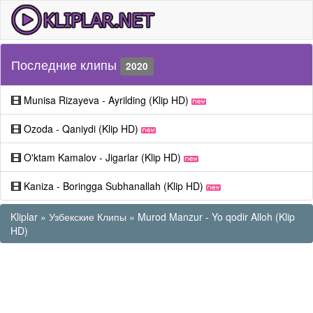
Последние клипы
2020
Munisa Rizayeva - Ayrilding (Klip HD)
Ozoda - Qaniydi (Klip HD)
O'ktam Kamalov - Jigarlar (Klip HD)
Kaniza - Boringga Subhanallah (Klip HD)
Kliplar
»
Узбекские Клипы
» Murod Manzur - Yo qodir Alloh (Klip
HD)