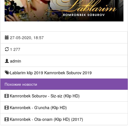
27-05-2020, 18:57
1 277
admin
Lablarim klip 2019
Kamronbek Soburov 2019
Похожие новости
Kamronbek Soburov - Siz-siz (Klip HD)
Kamronbek - G'uncha (Klip HD)
Kamronbek - Ota-onam (Klip HD) (2017)