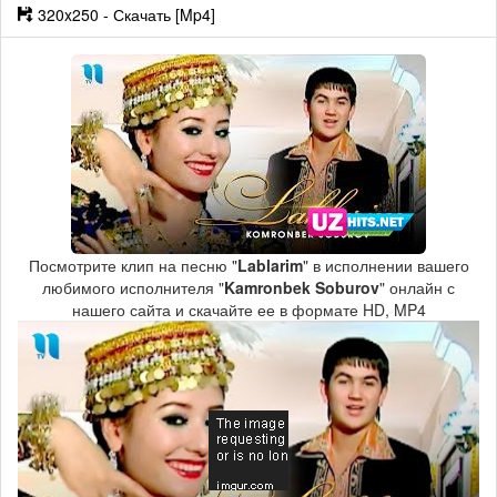
320x250 - Скачать [Mp4]
Посмотрите клип на песню "
Lablarim
" в исполнении вашего
любимого исполнителя "
Kamronbek Soburov
" онлайн с
нашего сайта и скачайте ее в формате HD, MP4