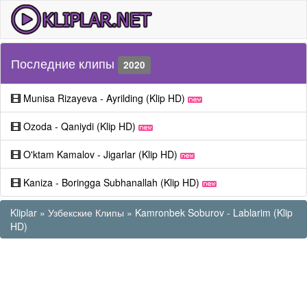
Последние клипы
2020
Munisa Rizayeva - Ayrilding (Klip HD)
Ozoda - Qaniydi (Klip HD)
O'ktam Kamalov - Jigarlar (Klip HD)
Kaniza - Boringga Subhanallah (Klip HD)
Kliplar
»
Узбекские Клипы
» Kamronbek Soburov - Lablarim (Klip
HD)