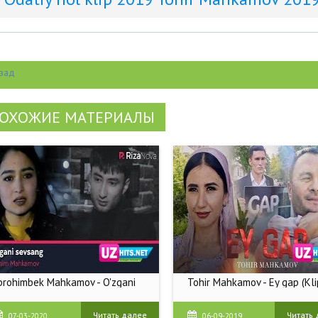
зад
ОХОЖИЕ МАТЕРИАЛЫ
brohimbek Mahkamov - O'zgani
Tohir Mahkamov - Ey gap (Kli
Читать далее
Читать
07-03-2020
06-09-2019