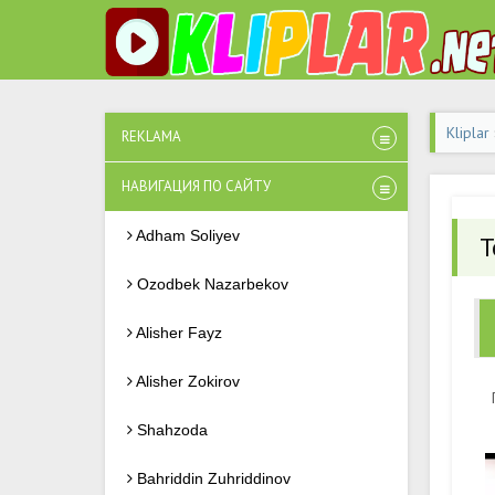
Kliplar
REKLAMA
НАВИГАЦИЯ ПО САЙТУ
Adham Soliyev
T
Ozodbek Nazarbekov
Alisher Fayz
Alisher Zokirov
Shahzoda
Bahriddin Zuhriddinov