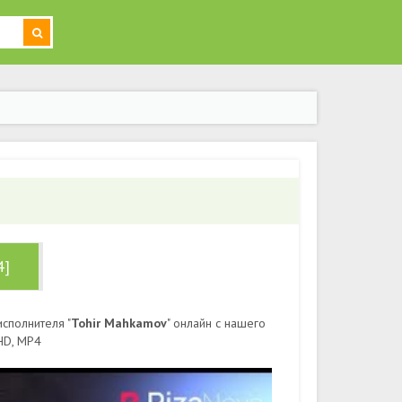
4]
сполнителя "
Tohir Mahkamov
" онлайн с нашего
HD, MP4