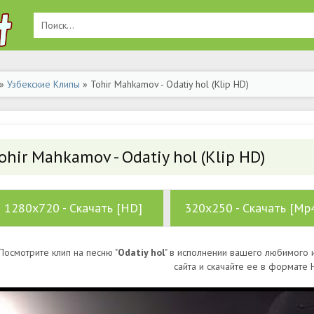
»
Узбекские Клипы
» Tohir Mahkamov - Odatiy hol (Klip HD)
ohir Mahkamov - Odatiy hol (Klip HD)
1280x720 - Скачать [HD]
320x250 - Скачать [Mp
Посмотрите клип на песню "
Odatiy hol
" в исполнении вашего любимого и
сайта и скачайте ее в формате 