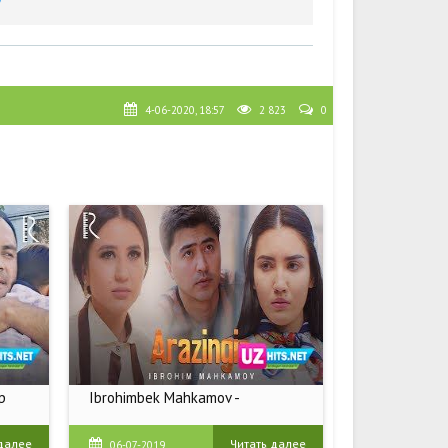
4-06-2020, 18:57
2 823
0
p
Ibrohimbek Mahkamov -
 далее
Читать далее
06-07-2019