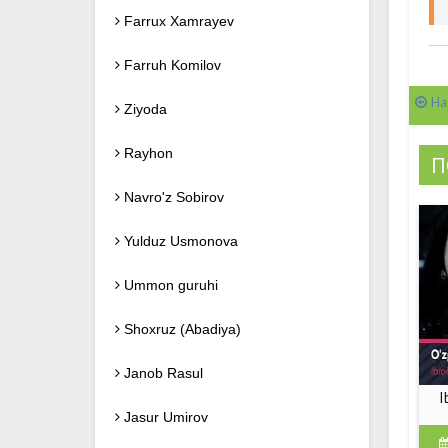
Farrux Xamrayev
Farruh Komilov
На
Ziyoda
Rayhon
П
Navro'z Sobirov
Yulduz Usmonova
Ummon guruhi
Shoxruz (Abadiya)
Janob Rasul
I
Jasur Umirov