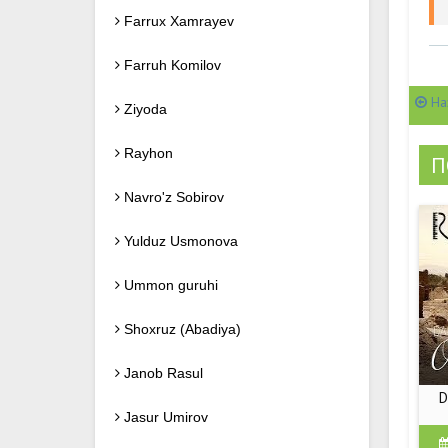
Farrux Xamrayev
Farruh Komilov
На
Ziyoda
Rayhon
П
Navro'z Sobirov
Yulduz Usmonova
Ummon guruhi
Shoxruz (Abadiya)
Janob Rasul
D
Jasur Umirov