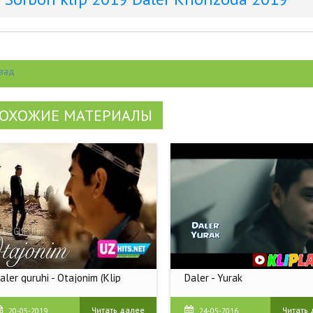
зад
ОХОЖИЕ МАТЕРИАЛЫ
aler guruhi - Otajonim (Klip
Daler - Yurak
Daler - Yurak | Далер - Юрак
Читать далее
Читать
20-05-2019
24-05-2016