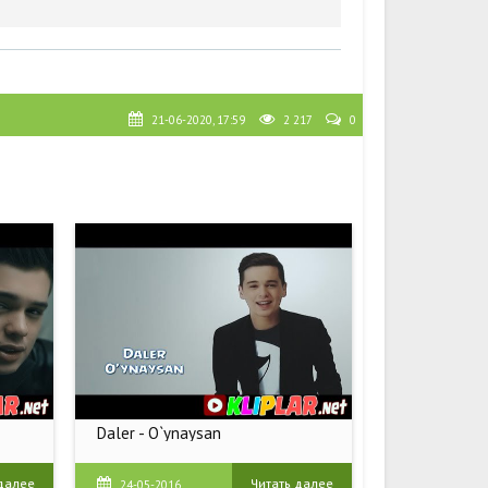
21-06-2020, 17:59
2 217
0
Daler - O`ynaysan
Daler - O`ynaysan | Далер -
Уйнайсан
 далее
Читать далее
24-05-2016