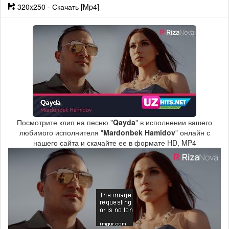
320x250 - Скачать [Mp4]
Посмотрите клип на песню "
Qayda
" в исполнении вашего
любимого исполнителя "
Mardonbek Hamidov
" онлайн с
нашего сайта и скачайте ее в формате HD, MP4