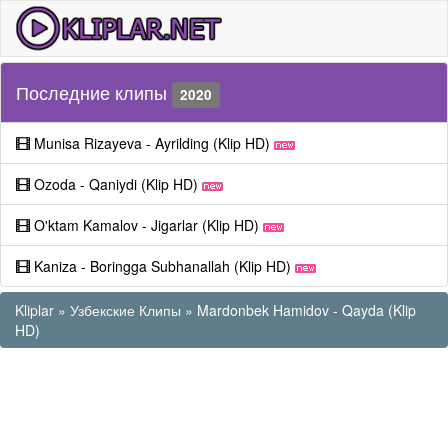
Последние клипы
2020
Munisa Rizayeva - Ayrilding (Klip HD)
Ozoda - Qaniydi (Klip HD)
O'ktam Kamalov - Jigarlar (Klip HD)
Kaniza - Boringga Subhanallah (Klip HD)
Kliplar
»
Узбекские Клипы
» Mardonbek Hamidov - Qayda (Klip
HD)