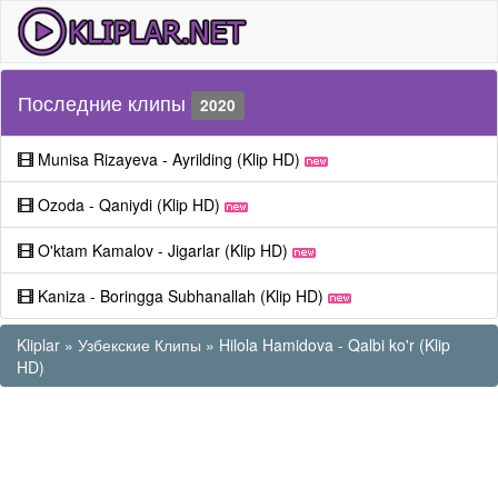
Последние клипы
2020
Munisa Rizayeva - Ayrilding (Klip HD)
Ozoda - Qaniydi (Klip HD)
O'ktam Kamalov - Jigarlar (Klip HD)
Kaniza - Boringga Subhanallah (Klip HD)
Kliplar
»
Узбекские Клипы
» Hilola Hamidova - Qalbi ko'r (Klip
HD)