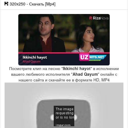
320x250 - Скачать [Mp4]
Посмотрите клип на песню "
Ikkinchi hayot
" в исполнении
вашего любимого исполнителя "
Ahad Qayum
" онлайн с
нашего сайта и скачайте ее в формате HD, MP4