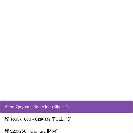
Ahad Qayum - Sen bilan (Klip HD)
1800x1080 - Скачать [FULL HD]
320x250 - Скачать [Mp4]