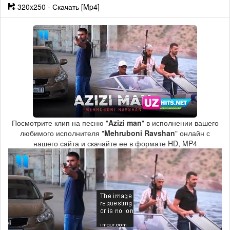
320x250 - Скачать [Mp4]
Посмотрите клип на песню "
Azizi man
" в исполнении вашего
любимого исполнителя "
Mehruboni Ravshan
" онлайн с
нашего сайта и скачайте ее в формате HD, MP4