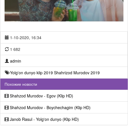
1-10-2020, 16:34
1 682
admin
Yolg'on dunyo klip 2019
Shahrizod Murodov 2019
Похожие новости
Shahzod Murodov - Egov (Klip HD)
Shahzod Murodov - Boychechagim (Klip HD)
Janob Rasul - Yolg'on dunyo (Klip HD)