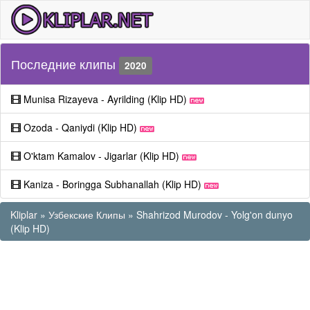
Последние клипы
2020
Munisa Rizayeva - Ayrilding (Klip HD)
Ozoda - Qaniydi (Klip HD)
O'ktam Kamalov - Jigarlar (Klip HD)
Kaniza - Boringga Subhanallah (Klip HD)
Kliplar
»
Узбекские Клипы
» Shahrizod Murodov - Yolg'on dunyo
(Klip HD)