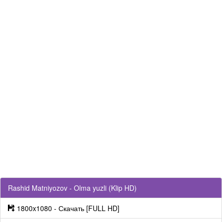
Rashid Matniyozov - Olma yuzli (Klip HD)
1800x1080 - Скачать [FULL HD]