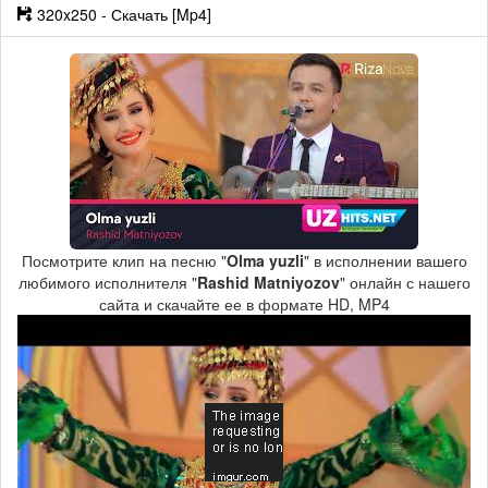
320x250 - Скачать [Mp4]
Посмотрите клип на песню "
Olma yuzli
" в исполнении вашего
любимого исполнителя "
Rashid Matniyozov
" онлайн с нашего
сайта и скачайте ее в формате HD, MP4