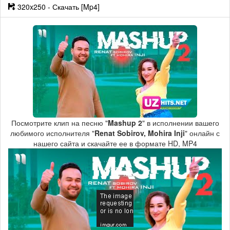
320x250 - Скачать [Mp4]
Посмотрите клип на песню "
Mashup 2
" в исполнении вашего
любимого исполнителя "
Renat Sobirov, Mohira Inji
" онлайн с
нашего сайта и скачайте ее в формате HD, MP4