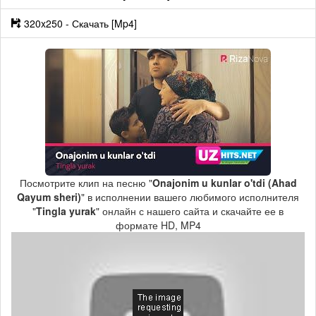
320x250 - Скачать [Mp4]
Посмотрите клип на песню "
Onajonim u kunlar o'tdi (Ahad
Qayum sheri)
" в исполнении вашего любимого исполнителя
"
Tingla yurak
" онлайн с нашего сайта и скачайте ее в
формате HD, MP4