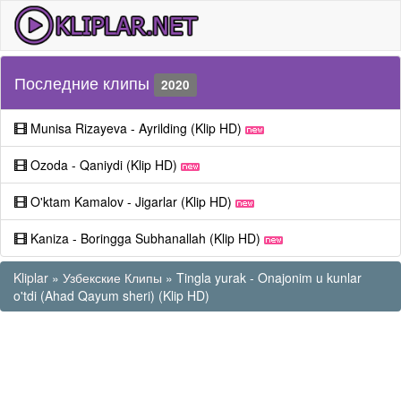
Последние клипы
2020
Munisa Rizayeva - Ayrilding (Klip HD)
Ozoda - Qaniydi (Klip HD)
O'ktam Kamalov - Jigarlar (Klip HD)
Kaniza - Boringga Subhanallah (Klip HD)
Kliplar
»
Узбекские Клипы
» Tingla yurak - Onajonim u kunlar
o'tdi (Ahad Qayum sheri) (Klip HD)