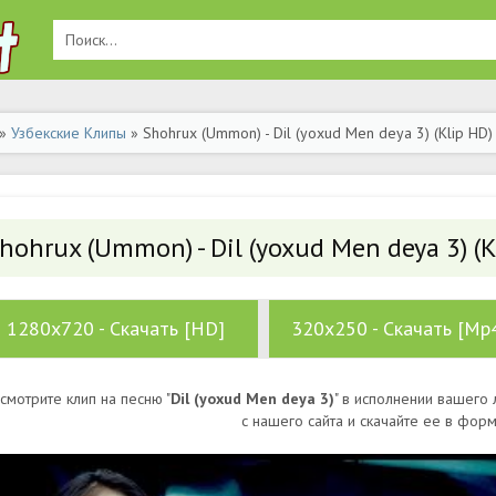
»
Узбекские Клипы
» Shohrux (Ummon) - Dil (yoxud Men deya 3) (Klip HD)
hohrux (Ummon) - Dil (yoxud Men deya 3) (K
1280x720 - Скачать [HD]
320x250 - Скачать [Mp
смотрите клип на песню "
Dil (yoxud Men deya 3)
" в исполнении вашего 
с нашего сайта и скачайте ее в фор