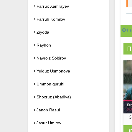
Farrux Xamrayev
Farruh Komilov
На
Ziyoda
Rayhon
П
Navro'z Sobirov
Yulduz Usmonova
Ummon guruhi
Shoxruz (Abadiya)
Janob Rasul
S
Jasur Umirov