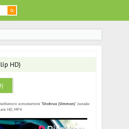
lip HD)
4]
любимого исполнителя "
Shohrux (Ummon)
" онлайн
мате HD, MP4