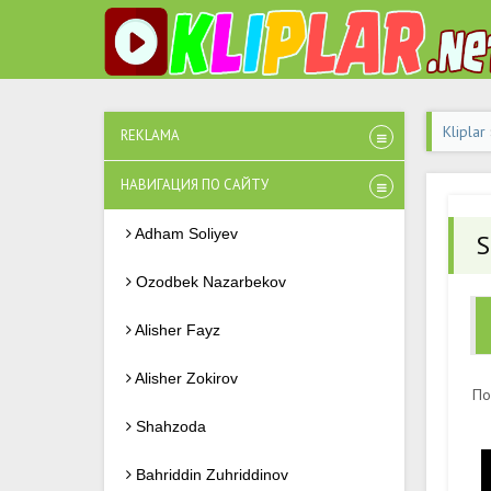
Kliplar
REKLAMA
НАВИГАЦИЯ ПО САЙТУ
Adham Soliyev
S
Ozodbek Nazarbekov
Alisher Fayz
Alisher Zokirov
По
Shahzoda
Bahriddin Zuhriddinov