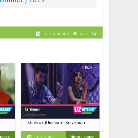
14-11-2020, 20:27
8 299
0
a
Shohrux (Ummon) - Kerakman
 далее
Читать далее
19-03-2020