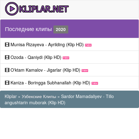
Последние клипы
2020
Munisa Rizayeva - Ayrilding (Klip HD)
Ozoda - Qaniydi (Klip HD)
O'ktam Kamalov - Jigarlar (Klip HD)
Kaniza - Boringga Subhanallah (Klip HD)
Kliplar
»
Узбекские Клипы
» Sardor Mamadaliyev - Tillo
angushtarin muborak (Klip HD)