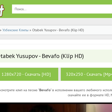
»
Узбекские Клипы
» Otabek Yusupov - Bevafo (Klip HD)
tabek Yusupov - Bevafo (Klip HD)
1280x720 - Скачать [HD]
320x250 - Скачать [Mp
смотрите клип на песню "
Bevafo
" в исполнении вашего любимого исполн
скачайте ее в формате HD,