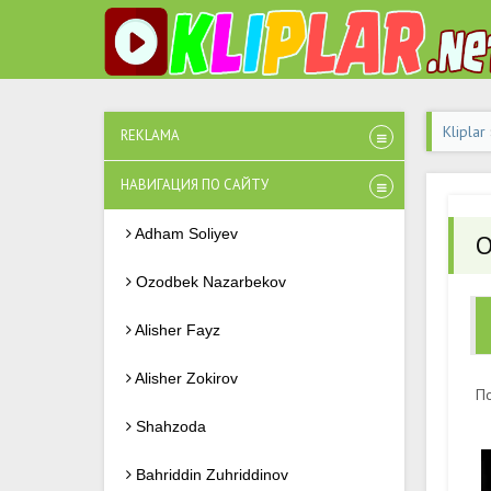
Kliplar
REKLAMA
НАВИГАЦИЯ ПО САЙТУ
Adham Soliyev
O
Ozodbek Nazarbekov
Alisher Fayz
Alisher Zokirov
По
Shahzoda
Bahriddin Zuhriddinov