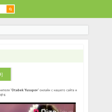
4]
ителя "
Otabek Yusupov
" онлайн с нашего сайта и
 MP4