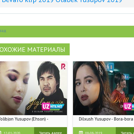
зад
ОХОЖИЕ МАТЕРИАЛЫ
'olibjon Yusupov (Ehson) -
Dilxush Yusupov - Bora-bora
Читать далее
Читать
12-01-2020
08-08-2019