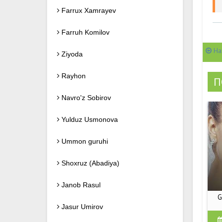
Farrux Xamrayev
Farruh Komilov
На
Ziyoda
Rayhon
П
Navro'z Sobirov
Yulduz Usmonova
Ummon guruhi
Shoxruz (Abadiya)
Janob Rasul
G
Jasur Umirov