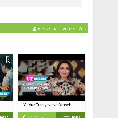
8-02-2021, 18:48
1 487
0
Yulduz Turdiyeva va Otabek
 далее
Читать далее
27-03-2017