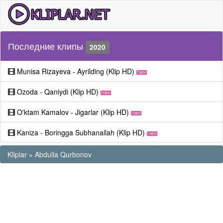
Последние клипы
2020
Munisa Rizayeva - Ayrilding (Klip HD)
Ozoda - Qaniydi (Klip HD)
O'ktam Kamalov - Jigarlar (Klip HD)
Kaniza - Boringga Subhanallah (Klip HD)
Kliplar
»
Abdulla Qurbonov