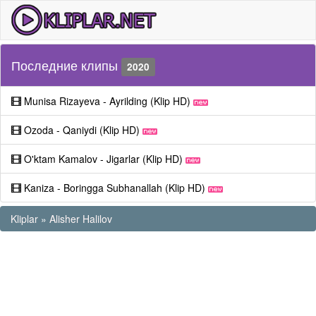
Последние клипы
2020
Munisa Rizayeva - Ayrilding (Klip HD)
Ozoda - Qaniydi (Klip HD)
O'ktam Kamalov - Jigarlar (Klip HD)
Kaniza - Boringga Subhanallah (Klip HD)
Kliplar
»
Alisher Halilov