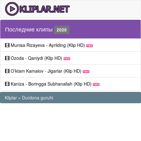
Последние клипы
2020
Munisa Rizayeva - Ayrilding (Klip HD)
Ozoda - Qaniydi (Klip HD)
O'ktam Kamalov - Jigarlar (Klip HD)
Kaniza - Boringga Subhanallah (Klip HD)
Kliplar
»
Durdona guruhi