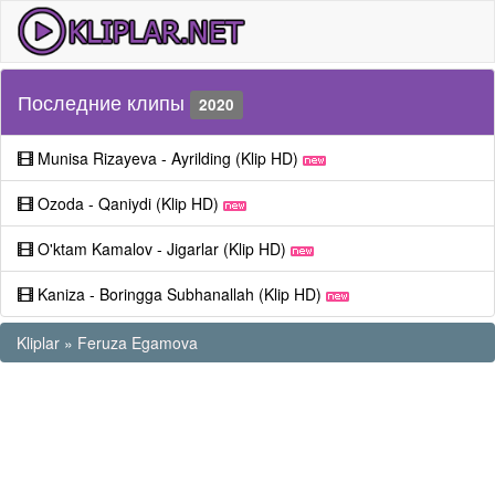
Последние клипы
2020
Munisa Rizayeva - Ayrilding (Klip HD)
Ozoda - Qaniydi (Klip HD)
O'ktam Kamalov - Jigarlar (Klip HD)
Kaniza - Boringga Subhanallah (Klip HD)
Kliplar
»
Feruza Egamova