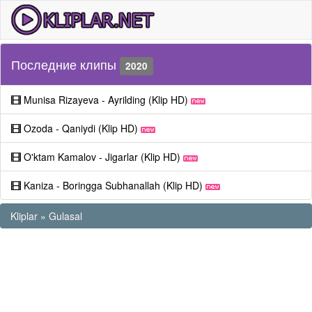
Последние клипы
2020
Munisa Rizayeva - Ayrilding (Klip HD)
Ozoda - Qaniydi (Klip HD)
O'ktam Kamalov - Jigarlar (Klip HD)
Kaniza - Boringga Subhanallah (Klip HD)
Kliplar
»
Gulasal