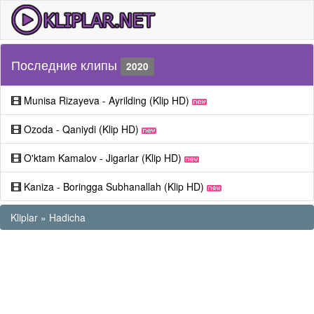
Последние клипы
2020
Munisa Rizayeva - Ayrilding (Klip HD)
Ozoda - Qaniydi (Klip HD)
O'ktam Kamalov - Jigarlar (Klip HD)
Kaniza - Boringga Subhanallah (Klip HD)
Kliplar
»
Hadicha