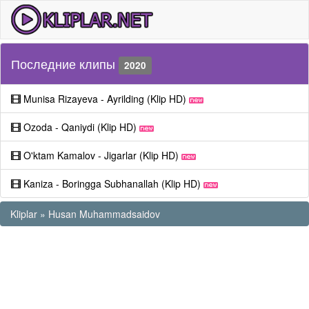
Последние клипы
2020
Munisa Rizayeva - Ayrilding (Klip HD)
Ozoda - Qaniydi (Klip HD)
O'ktam Kamalov - Jigarlar (Klip HD)
Kaniza - Boringga Subhanallah (Klip HD)
Kliplar
»
Husan Muhammadsaidov