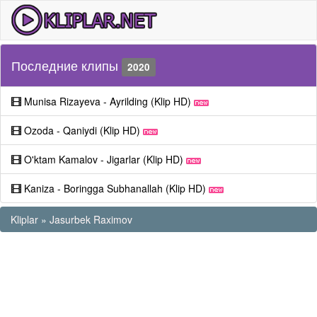
Последние клипы
2020
Munisa Rizayeva - Ayrilding (Klip HD)
Ozoda - Qaniydi (Klip HD)
O'ktam Kamalov - Jigarlar (Klip HD)
Kaniza - Boringga Subhanallah (Klip HD)
Kliplar
»
Jasurbek Raximov