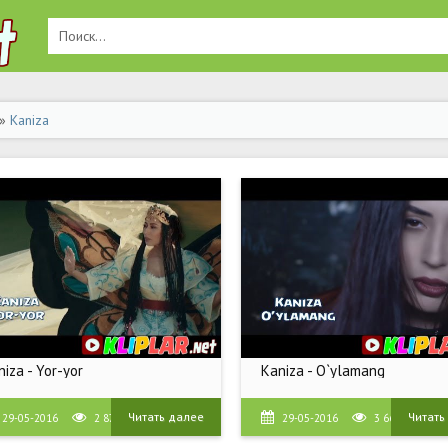
»
Kaniza
iza - Yor-yor
Kaniza - O`ylamang
Читать далее
Читать
29-05-2016
2 875
29-05-2016
3 660