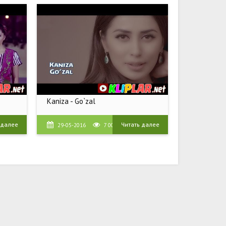
Kaniza - Go`zal
 далее
Читать далее
29-05-2016
7 004