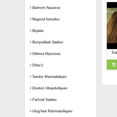
Bahrom Nazarov
Begzod Ismoilov
Bojalar
Bunyodbek Saidov
Kan
Dildora Niyozova
Dilso'z
Sardor Mamadaliyev
Doston Ubaydullayev
Farhod Saidov
Ulug'bek Rahmatullayev