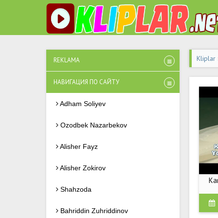
Kliplar
REKLAMA
НАВИГАЦИЯ ПО САЙТУ
Adham Soliyev
Ozodbek Nazarbekov
Alisher Fayz
Alisher Zokirov
Kan
Shahzoda
Bahriddin Zuhriddinov