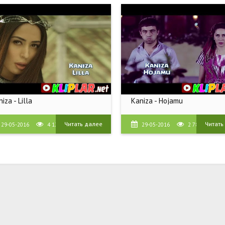
iza - Lilla
Kaniza - Hojamu
Читать далее
Читать
29-05-2016
4 127
29-05-2016
2 784