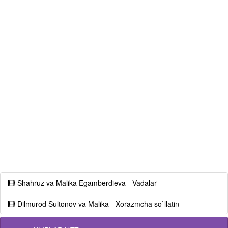
Shahruz va Malika Egamberdieva - Vadalar
Dilmurod Sultonov va Malika - Xorazmcha so`llatin