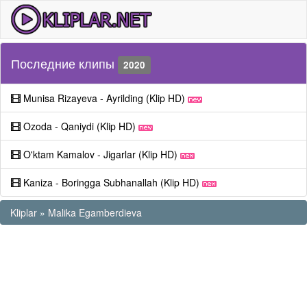
Последние клипы
2020
Munisa Rizayeva - Ayrilding (Klip HD)
Ozoda - Qaniydi (Klip HD)
O'ktam Kamalov - Jigarlar (Klip HD)
Kaniza - Boringga Subhanallah (Klip HD)
Kliplar
»
Malika Egamberdieva