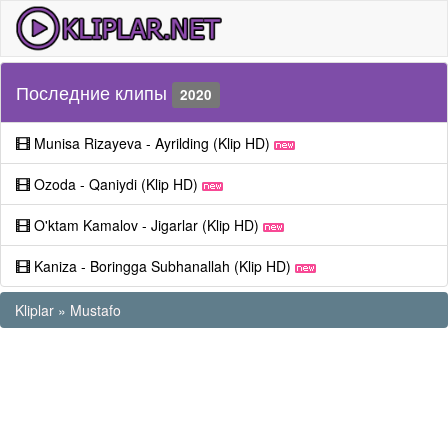
Последние клипы
2020
Munisa Rizayeva - Ayrilding (Klip HD)
Ozoda - Qaniydi (Klip HD)
O'ktam Kamalov - Jigarlar (Klip HD)
Kaniza - Boringga Subhanallah (Klip HD)
Kliplar
»
Mustafo