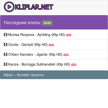
Последние клипы
2020
Munisa Rizayeva - Ayrilding (Klip HD)
Ozoda - Qaniydi (Klip HD)
O'ktam Kamalov - Jigarlar (Klip HD)
Kaniza - Boringga Subhanallah (Klip HD)
Kliplar
»
Nuriddin Qosimov