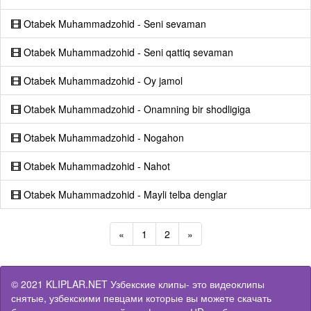
Otabek Muhammadzohid - Seni sevaman
Otabek Muhammadzohid - Seni qattiq sevaman
Otabek Muhammadzohid - Oy jamol
Otabek Muhammadzohid - Onamning bir shodligiga
Otabek Muhammadzohid - Nogahon
Otabek Muhammadzohid - Nahot
Otabek Muhammadzohid - Mayli telba denglar
«
1
2
»
© 2021 KLIPLAR.NET Узбекские клипы- это видеоклипы
снятые, узбекскими певцами которые вы можете скачать