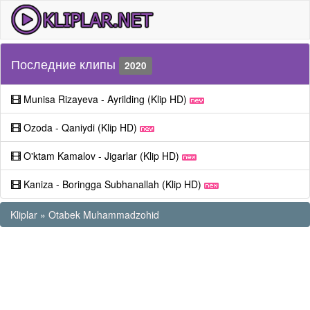
Последние клипы
2020
Munisa Rizayeva - Ayrilding (Klip HD)
Ozoda - Qaniydi (Klip HD)
O'ktam Kamalov - Jigarlar (Klip HD)
Kaniza - Boringga Subhanallah (Klip HD)
Kliplar
»
Otabek Muhammadzohid