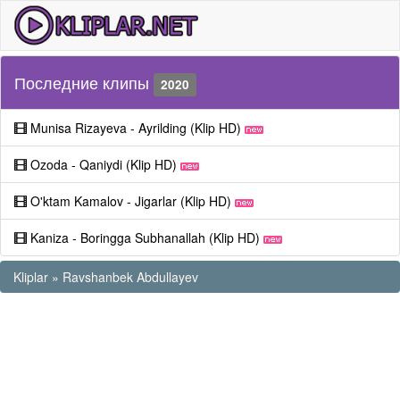
Последние клипы
2020
Munisa Rizayeva - Ayrilding (Klip HD)
Ozoda - Qaniydi (Klip HD)
O'ktam Kamalov - Jigarlar (Klip HD)
Kaniza - Boringga Subhanallah (Klip HD)
Kliplar
»
Ravshanbek Abdullayev