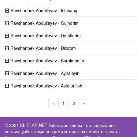
Ravshanbek Abdullayev - Istasang
Ravshanbek Abdullayev - Gulnorim
Ravshanbek Abdullayev - Do`stlarim
Ravshanbek Abdullayev - Dilorom
Ravshanbek Abdullayev - Baralmadim
Ravshanbek Abdullayev - Aynalayin
Ravshanbek Abdullayev - Astofurilloh
«
1
2
»
© 2021 KLIPLAR.NET Узбекские клипы- это видеоклипы
снятые, узбекскими певцами которые вы можете скачать