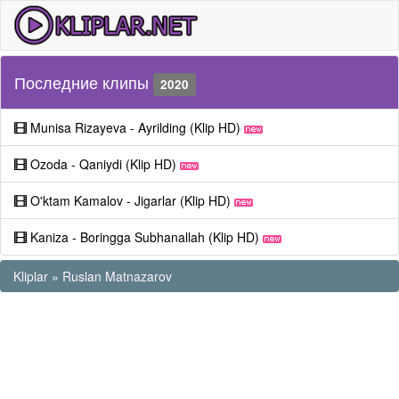
Последние клипы
2020
Munisa Rizayeva - Ayrilding (Klip HD)
Ozoda - Qaniydi (Klip HD)
O'ktam Kamalov - Jigarlar (Klip HD)
Kaniza - Boringga Subhanallah (Klip HD)
Kliplar
»
Ruslan Matnazarov