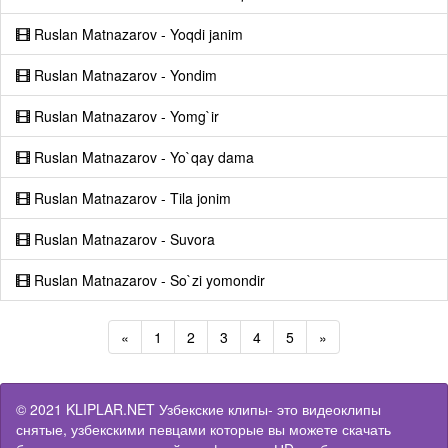
Ruslan Matnazarov - Yoqdi janim
Ruslan Matnazarov - Yondim
Ruslan Matnazarov - Yomg`ir
Ruslan Matnazarov - Yo`qay dama
Ruslan Matnazarov - Tila jonim
Ruslan Matnazarov - Suvora
Ruslan Matnazarov - So`zi yomondir
«
1
2
3
4
5
»
© 2021 KLIPLAR.NET Узбекские клипы- это видеоклипы
снятые, узбекскими певцами которые вы можете скачать